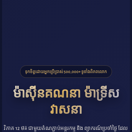
ទុកចិត្តដោយអ្នកប្រើប្រាស់ 500,000+ ទូទាំងពិភពលោក
ម៉ាស៊ីនគណនា ម៉ាទ្រីស
វាសនា
វិភាគ 12 មิติ ជាមួយតំណភ្ជាប់អន្តរកម្ម និង ព្យាករណ៍ប្រចាំថ្ងៃ ដែល