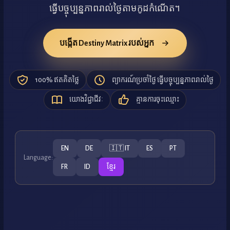
ធ្វើបច្ចុប្បន្នភាពរាល់ថ្ងៃតាមកូដកំណើត។
បង្កើត Destiny Matrix របស់អ្នក
100% ឥតគិតថ្លៃ
ព្យាករណ៍ប្រចាំថ្ងៃ ធ្វើបច្ចុប្បន្នភាពរាល់ថ្ងៃ
យោងវិជ្ជាជីវៈ
គ្មានការចុះឈ្មោះ
EN
DE
🇮🇹 IT
ES
PT
Language:
FR
ID
ខ្មែរ