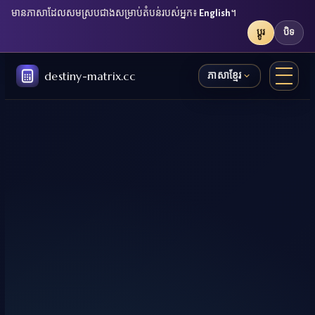
មានភាសាដែលសមស្របជាងសម្រាប់តំបន់របស់អ្នក៖
English
។
ប្ដូរ
បិទ
destiny-matrix.cc
ភាសាខ្មែរ
🇺🇸
🇩🇪
🇮🇹
🇪🇸
🇫🇷
🇵🇹
🇮🇩
🇦🇿