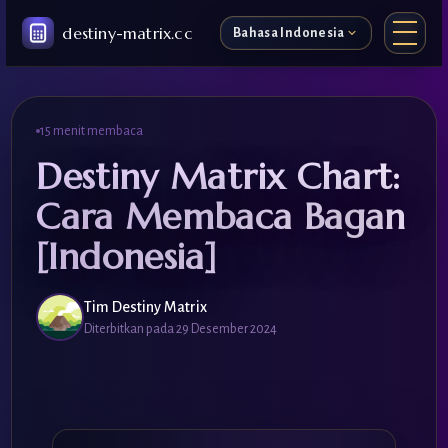
destiny-matrix.cc
Bahasa Indonesia
🇺🇸
🇮🇩
15 menit membaca
Destiny Matrix Chart:
🇪🇸
Cara Membaca Bagan
[Indonesia]
Tim Destiny Matrix
Diterbitkan pada 29 Desember 2024